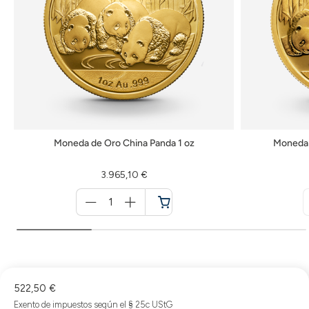
Moneda de Oro China Panda 1 oz
Moneda 
3.965,10 €
Menge
für
Cesta
de
la
compra
522,50 €
Exento de impuestos según el § 25c UStG