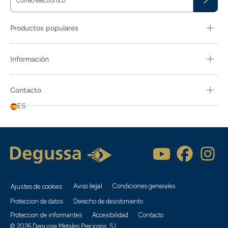
Correo electrónico
*
Productos populares
Información
Contacto
ES
Aviso legal
Condiciones generales
Ajustes de cookies
Proteccion de datos
Derecho de desistimiento
Proteccion de informantes
Accesibilidad
Contacto
© 2026 Degussa Metales Preciosos, S.L.