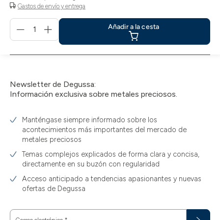
Gastos de envío y entrega
Menge
Añadir a la cesta
für
Añadir
a
la
cesta
Newsletter de Degussa:
Información exclusiva sobre metales preciosos.
Manténgase siempre informado sobre los
acontecimientos más importantes del mercado de
metales preciosos
Temas complejos explicados de forma clara y concisa,
directamente en su buzón con regularidad
Acceso anticipado a tendencias apasionantes y nuevas
ofertas de Degussa