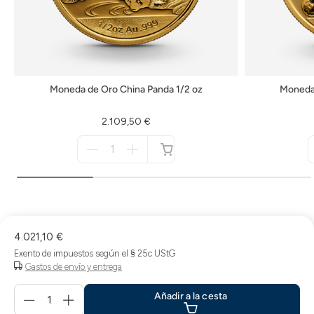
Moneda de Oro China Panda 1/2 oz
Moneda 
2.109,50 €
Menge
für
no
disponible
4.021,10 €
Exento de impuestos según el § 25c UStG
Gastos de envío y entrega
Menge
Añadir a la cesta
für
Añadir