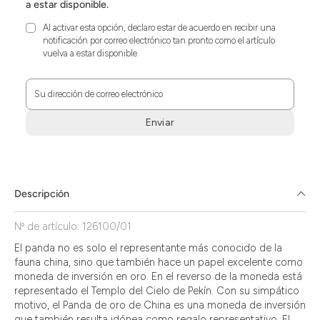
a estar disponible.
Al activar esta opción, declaro estar de acuerdo en recibir una
notificación por correo electrónico tan pronto como el artículo
vuelva a estar disponible
Su dirección de correo electrónico
Enviar
Zum
Absenden
müssen
Sie
Descripción
die
Zustimmung
Nº de artículo: 126100/01
aktivieren.
El panda no es solo el representante más conocido de la
fauna china, sino que también hace un papel excelente como
moneda de inversión en oro. En el reverso de la moneda está
representado el Templo del Cielo de Pekín. Con su simpático
motivo, el Panda de oro de China es una moneda de inversión
que también resulta idónea como regalo representativo. El