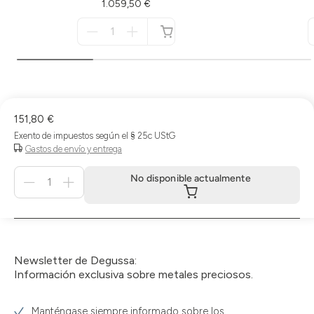
1.059,50 €
Menge
für
no
disponible
151,80 €
Exento de impuestos según el § 25c UStG
Gastos de envío y entrega
Menge
No disponible actualmente
für
No
disponible
actualmente
Newsletter de Degussa:
Información exclusiva sobre metales preciosos.
Manténgase siempre informado sobre los