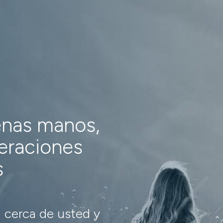
enas manos,
neraciones
s
 cerca de usted y