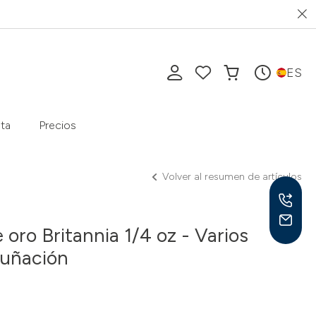
ES
ta
Precios
Volver al resumen de artículos
oro Britannia 1/4 oz - Varios
cuñación
Lu-V
10-1