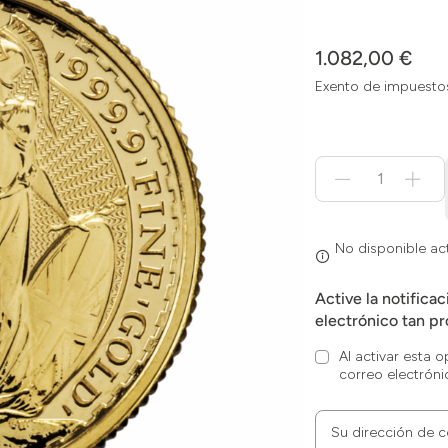
1.082,00 €
Exento de impuesto
Menge
für
No
disponible
actualmente
No disponible a
Active la notifica
electrónico tan pr
Al activar esta 
correo electróni
Su dirección de c