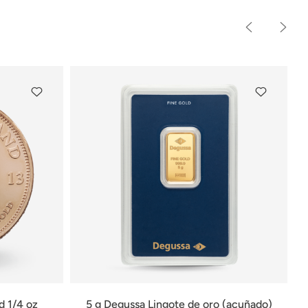
d 1/4 oz
5 g Degussa Lingote de oro (acuñado)