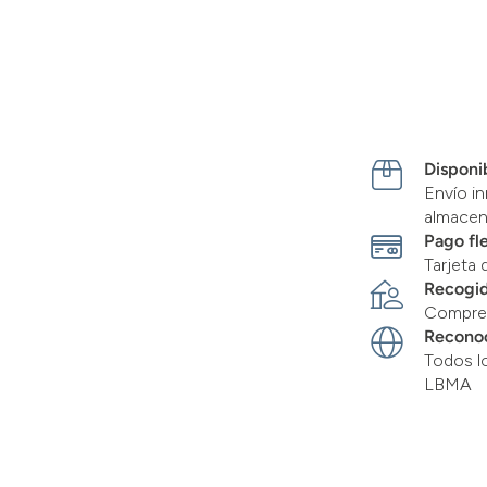
Disponib
Envío in
almace
Pago fl
Tarjeta 
Recogid
Compre 
Recono
Todos l
LBMA