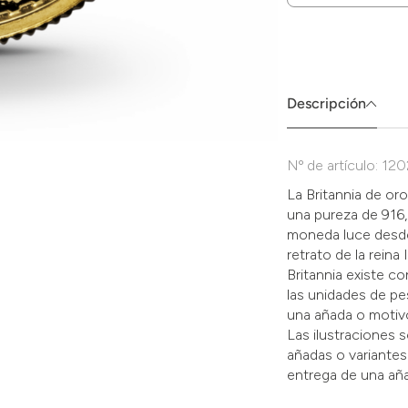
Zum
Absenden
müssen
Sie
die
Descripción
Zustimmung
aktivieren.
Nº de artículo: 12
La Britannia de or
una pureza de 916,
moneda luce desde 
retrato de la reina 
Britannia existe co
las unidades de pe
una añada o motivo
Las ilustraciones 
añadas o variantes
entrega de una añ