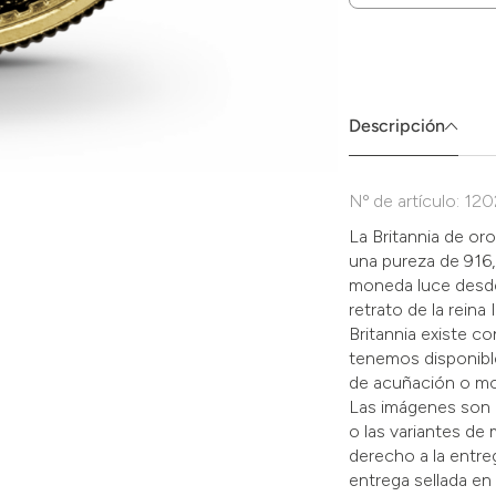
Zum
Absenden
müssen
Sie
die
Descripción
Zustimmung
aktivieren.
Nº de artículo: 12
La Britannia de or
una pureza de 916,
moneda luce desde 
retrato de la reina 
Britannia existe co
tenemos disponibl
de acuñación o mot
Las imágenes son 
o las variantes de
derecho a la entr
entrega sellada en 