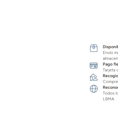
Disponib
Envío in
almace
Pago fl
Tarjeta 
Recogid
Compre 
Recono
Todos l
LBMA