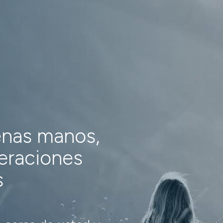
enas manos,
neraciones
s