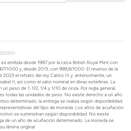
0220/01
o es emitida desde 1987 por la ceca British Royal Mint con
67/1000 y, desde 2013, con 999,9/1000. El reverso de la
2023 el retrato del rey Carlos III y, anteriormente, un
Isabel II, así como el valor nominal en libras esterlinas. La
n un peso de 1, 1/2, 1/4 y 1/10 de onza. Por regla general,
es todas las unidades de peso. No existe derecho a un año
ivo determinado; la entrega se realiza según disponibilidad.
representativas del tipo de moneda. Los años de acuñación
 motivo se suministran según disponibilidad. No existe
ega de un año de acuñación determinado. La moneda se
su lámina original.