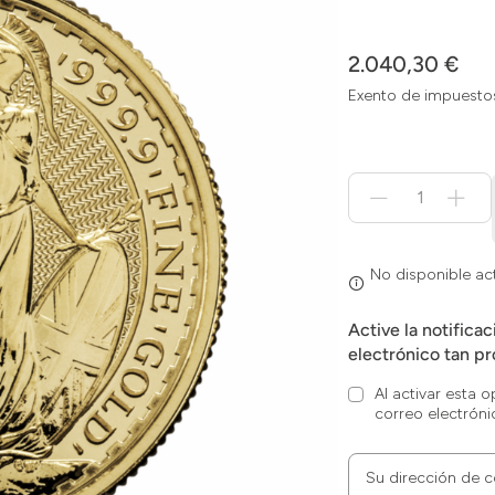
2.040,30 €
Exento de impuesto
Menge
für
No
disponible
actualmente
No disponible a
Active la notifica
electrónico tan pr
Al activar esta 
correo electróni
Su dirección de c