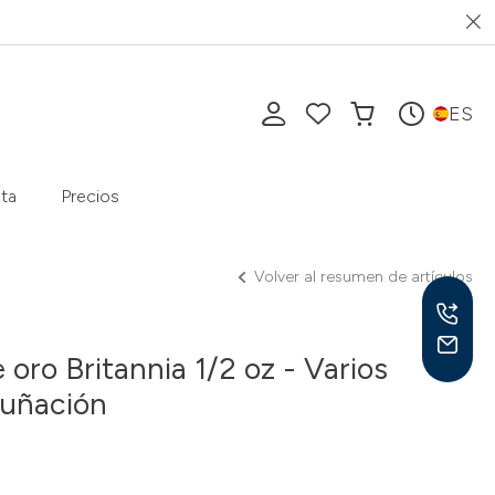
ES
ta
Precios
Volver al resumen de artículos
oro Britannia 1/2 oz - Varios
cuñación
Lu-V
10-1