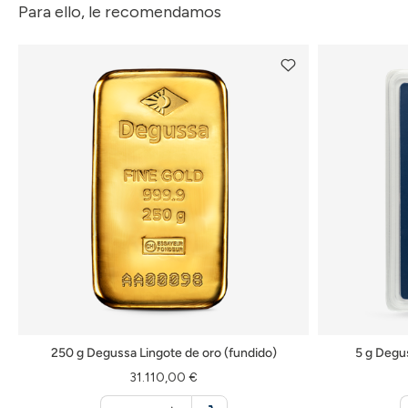
Para ello, le recomendamos
250 g Degussa Lingote de oro (fundido)
5 g Degu
31.110,00 €
Menge