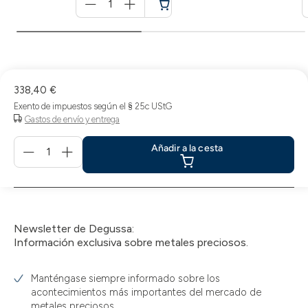
für
Cesta
de
la
compra
338,40 €
Exento de impuestos según el § 25c UStG
Gastos de envío y entrega
Menge
Añadir a la cesta
für
Añadir
a
la
cesta
Newsletter de Degussa:
Información exclusiva sobre metales preciosos.
Manténgase siempre informado sobre los
acontecimientos más importantes del mercado de
metales preciosos