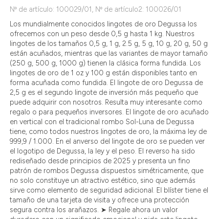
Nº de artículo: 100029/01, Nº de artículo2: 100026/01
Los mundialmente conocidos lingotes de oro Degussa los
ofrecemos con un peso desde 0,5 g hasta 1 kg. Nuestros
lingotes de los tamaños 0,5 g, 1 g, 2.5 g, 5 g, 10 g, 20 g, 50 g
están acuñados, mientras que las variantes de mayor tamaño
(250 g, 500 g, 1000 g) tienen la clásica forma fundida. Los
lingotes de oro de 1 oz y 100 g están disponibles tanto en
forma acuñada como fundida. El lingote de oro Degussa de
2,5 g es el segundo lingote de inversión más pequeño que
puede adquirir con nosotros. Resulta muy interesante como
regalo o para pequeños inversores. El lingote de oro acuñado
en vertical con el tradicional rombo Sol-Luna de Degussa
tiene, como todos nuestros lingotes de oro, la máxima ley de
999,9 / 1.000. En el anverso del lingote de oro se pueden ver
el logotipo de Degussa, la ley y el peso. El reverso ha sido
rediseñado desde principios de 2025 y presenta un fino
patrón de rombos Degussa dispuestos simétricamente, que
no solo constituye un atractivo estético, sino que además
sirve como elemento de seguridad adicional. El blíster tiene el
tamaño de una tarjeta de visita y ofrece una protección
segura contra los arañazos. ➤ Regale ahora un valor