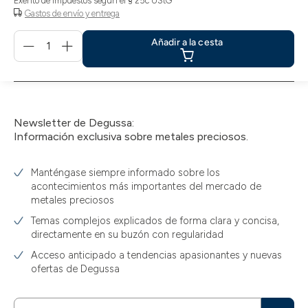
Exento de impuestos según el § 25c UStG
Gastos de envío y entrega
Menge
Añadir a la cesta
für
Añadir
a
la
cesta
Newsletter de Degussa:
Información exclusiva sobre metales preciosos.
Manténgase siempre informado sobre los
acontecimientos más importantes del mercado de
metales preciosos
Temas complejos explicados de forma clara y concisa,
directamente en su buzón con regularidad
Acceso anticipado a tendencias apasionantes y nuevas
ofertas de Degussa