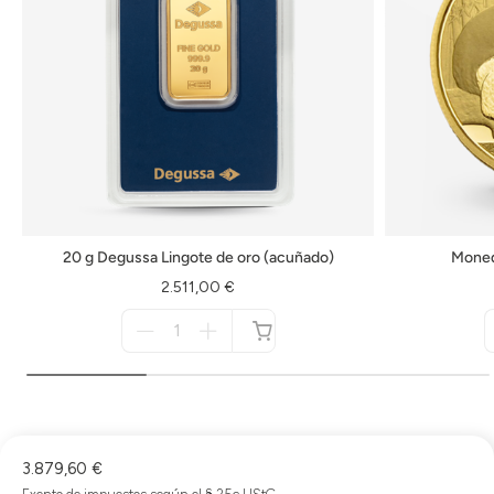
20 g Degussa Lingote de oro (acuñado)
Moned
2.511,00 €
Menge
für
no
disponible
3.879,60 €