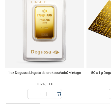
1 oz Degussa Lingote de oro (acuñado) Vintage
50 x 1 g Deg
3.876,30 €
Menge
für
Cesta
de
la