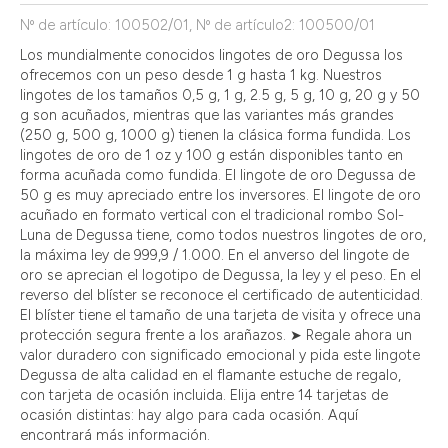
Nº de artículo: 100502/01, Nº de artículo2: 100500/01
Los mundialmente conocidos lingotes de oro Degussa los
ofrecemos con un peso desde 1 g hasta 1 kg. Nuestros
lingotes de los tamaños 0,5 g, 1 g, 2.5 g, 5 g, 10 g, 20 g y 50
g son acuñados, mientras que las variantes más grandes
(250 g, 500 g, 1000 g) tienen la clásica forma fundida. Los
lingotes de oro de 1 oz y 100 g están disponibles tanto en
forma acuñada como fundida. El lingote de oro Degussa de
50 g es muy apreciado entre los inversores. El lingote de oro
acuñado en formato vertical con el tradicional rombo Sol-
Luna de Degussa tiene, como todos nuestros lingotes de oro,
la máxima ley de 999,9 / 1.000. En el anverso del lingote de
oro se aprecian el logotipo de Degussa, la ley y el peso. En el
reverso del blíster se reconoce el certificado de autenticidad.
El blíster tiene el tamaño de una tarjeta de visita y ofrece una
protección segura frente a los arañazos. ➤ Regale ahora un
valor duradero con significado emocional y pida este lingote
Degussa de alta calidad en el flamante estuche de regalo,
con tarjeta de ocasión incluida. Elija entre 14 tarjetas de
ocasión distintas: hay algo para cada ocasión. Aquí
encontrará más información.