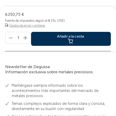
compra
6.250,75 €
Exento de impuestos según el § 25c UStG
Gastos de envío y entrega
Menge
Añadir a la cesta
für
Añadir
a
la
cesta
Newsletter de Degussa:
Información exclusiva sobre metales preciosos.
Manténgase siempre informado sobre los
acontecimientos más importantes del mercado de
metales preciosos
Temas complejos explicados de forma clara y concisa,
directamente en su buzón con regularidad