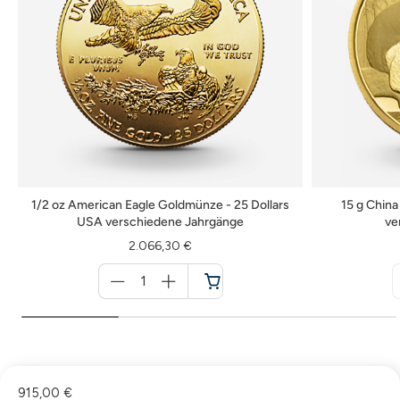
1/2 oz American Eagle Goldmünze - 25 Dollars
15 g Chin
USA verschiedene Jahrgänge
ve
2.066,30 €
Menge
für
Warenkorb
915,00 €