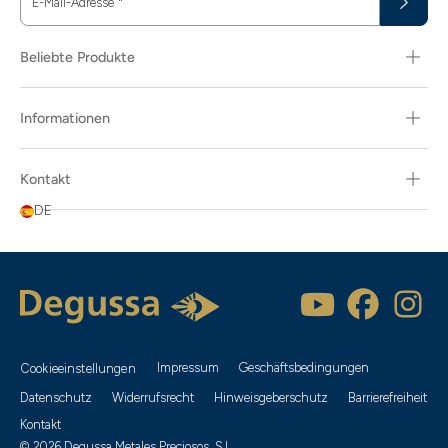
E-Mail-Adresse
*
Beliebte Produkte
Informationen
Kontakt
DE
Impressum
Geschäftsbedingungen
Cookieeinstellungen
Datenschutz
Widerrufsrecht
Hinweisgeberschutz
Barrierefreiheit
Kontakt
© 2026 Degussa Metales Preciosos, S.L.