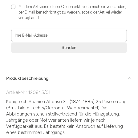
Mit dem Aktivieren dieser Option erkläre ich mich einverstanden,
per E-Mail benachrichtigt zu werden, sobald der Artikel wieder
verfügbar ist
Ihre E-Mail-Adresse
Senden
Zum
Absenden
müssen
Sie
Produktbeschreibung
die
Zustimmung
Artikel-Nr.: 120845/01
aktivieren.
Königreich Spanien Alfonso XII. (1874-1885) 25 Peseten Jhg.
(Brustbild n. rechts/Gekrönter Wappenmantel) Die
Abbildungen stehen stellvertretend für die Münzgattung.
Jahrgänge oder Motivvarianten liefern wir je nach
Verfügbarkeit aus. Es besteht kein Anspruch auf Lieferung
eines bestimmten Jahrgangs.