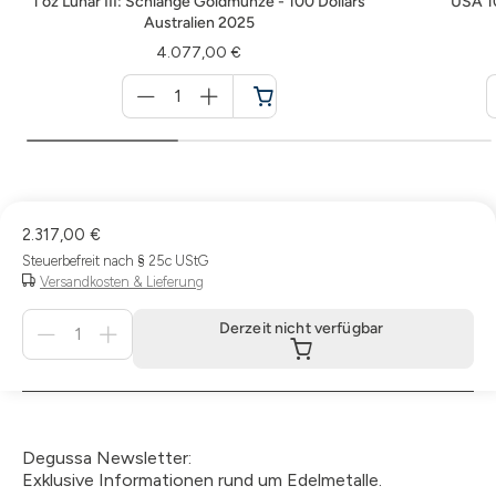
1 oz Lunar III: Schlange Goldmünze - 100 Dollars
USA 10
Australien 2025
4.077,00 €
Menge
für
Warenkorb
2.317,00 €
Steuerbefreit nach § 25c UStG
Versandkosten & Lieferung
Menge
Derzeit nicht verfügbar
für
Derzeit
nicht
verfügbar
Degussa Newsletter:
Exklusive Informationen rund um Edelmetalle.