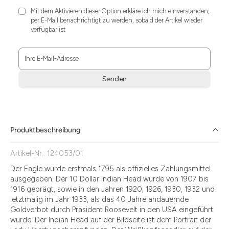
Mit dem Aktivieren dieser Option erkläre ich mich einverstanden,
per E-Mail benachrichtigt zu werden, sobald der Artikel wieder
verfügbar ist
Ihre E-Mail-Adresse
Senden
Zum
Absenden
müssen
Sie
Produktbeschreibung
die
Zustimmung
Artikel-Nr.: 124053/01
aktivieren.
Der Eagle wurde erstmals 1795 als offizielles Zahlungsmittel
ausgegeben. Der 10 Dollar Indian Head wurde von 1907 bis
1916 geprägt, sowie in den Jahren 1920, 1926, 1930, 1932 und
letztmalig im Jahr 1933, als das 40 Jahre andauernde
Goldverbot durch Präsident Roosevelt in den USA eingeführt
wurde. Der Indian Head auf der Bildseite ist dem Portrait der