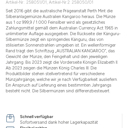
Artikel-Nr.: 258051/01, Artikel-Nr.2: 258050/01
Seit 2016 gibt die australische Prägeanstalt Perth Mint die
Silberanlagemünze Australien Kangaroo heraus. Die Münze
aus 1 oz 999,9 / 1.000 Feinsilber wird als gesetzliches
Zahlungsmittel gemäß dem Australian Currency Act 1965 in
unlimitierter Auflage ausgegeben. Die Rückseite der Känguru-
Silbermünze zeigt ein springendes Känguru, das von
stilisierten Sonnenstrahlen umgeben ist. Ein wellenförmiger
Rand trägt den Schriftzug „AUSTRALIAN KANGAROO“, das
Gewicht der Münze, den Feingehalt und den jeweiligen
Jahrgang. Bis 2023 zeigt die Vorderseite Königin Elizabeth II.
Ab 2023 zeigen die Münzen König Charles III. Die
Produktbilder stehen stellvertretend für verschiedene
Münzjahrgänge, welche wir je nach Verfügbarkeit ausliefern.
Ein Anspruch auf Lieferung eines bestimmten Jahrgangs
besteht nicht. Die Silbermünzen sind differenzbesteuert.
Schnell verfügbar
Sofortversand dank hoher Lagerkapazität