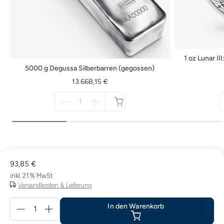
1 oz Lunar II
5000 g Degussa Silberbarren (gegossen)
13.668,15 €
Menge
für
nicht
verfügbar
93,85 €
inkl. 21 % MwSt
Versandkosten & Lieferung
Menge
In den Warenkorb
für
In