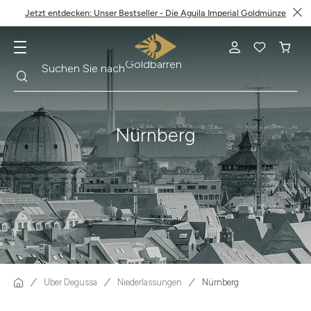
Jetzt entdecken: Unser Bestseller - Die Aguila Imperial Goldmünze
Suche
Suchen Sie nach
Krügerrand
Nürnberg
Über Degussa
Niederlassungen
Nürnberg