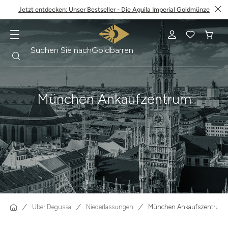
Jetzt entdecken: Unser Bestseller - Die Aguila Imperial Goldmünze
Suche
Suchen Sie nach
Krügerrand
München Ankaufzentrum
Über Degussa
Niederlassungen
München Ankaufszentrum