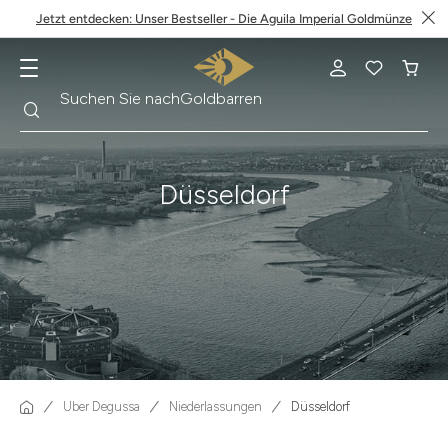
Jetzt entdecken: Unser Bestseller - Die Aguila Imperial Goldmünze
Suche
Suchen Sie nach
Krügerrand
Düsseldorf
Über Degussa
Niederlassungen
Düsseldorf