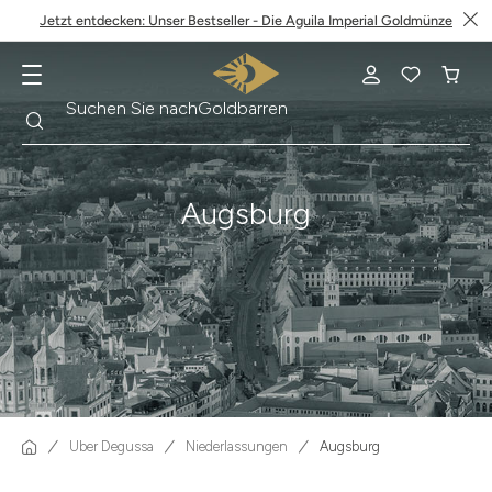
Jetzt entdecken: Unser Bestseller - Die Aguila Imperial Goldmünze
Suche
Suchen Sie nach
Krügerrand
Augsburg
Über Degussa
Niederlassungen
Augsburg