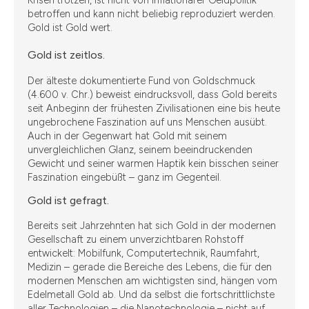
Krisen trotzen, ist nicht von inflationärer Geldpolitik
betroffen und kann nicht beliebig reproduziert werden.
Gold ist Gold wert.
Gold ist zeitlos.
Der älteste dokumentierte Fund von Goldschmuck
(4.600 v. Chr.) beweist eindrucksvoll, dass Gold bereits
seit Anbeginn der frühesten Zivilisationen eine bis heute
ungebrochene Faszination auf uns Menschen ausübt.
Auch in der Gegenwart hat Gold mit seinem
unvergleichlichen Glanz, seinem beeindruckenden
Gewicht und seiner warmen Haptik kein bisschen seiner
Faszination eingebüßt – ganz im Gegenteil.
Gold ist gefragt.
Bereits seit Jahrzehnten hat sich Gold in der modernen
Gesellschaft zu einem unverzichtbaren Rohstoff
entwickelt: Mobilfunk, Computertechnik, Raumfahrt,
Medizin – gerade die Bereiche des Lebens, die für den
modernen Menschen am wichtigsten sind, hängen vom
Edelmetall Gold ab. Und da selbst die fortschrittlichste
aller Technologien – die Nanotechnologie – nicht auf