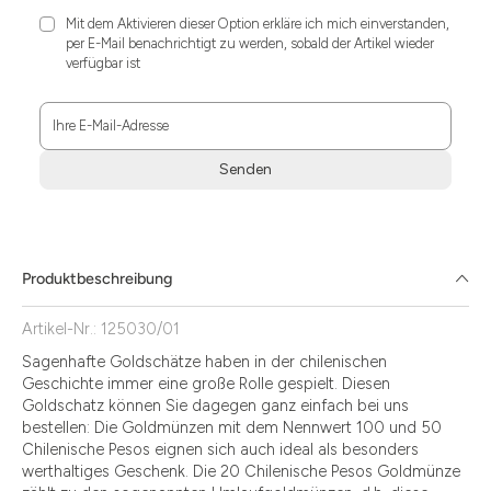
Mit dem Aktivieren dieser Option erkläre ich mich einverstanden,
per E-Mail benachrichtigt zu werden, sobald der Artikel wieder
verfügbar ist
Ihre E-Mail-Adresse
Senden
Zum
Absenden
müssen
Sie
Produktbeschreibung
die
Zustimmung
Artikel-Nr.: 125030/01
aktivieren.
Sagenhafte Goldschätze haben in der chilenischen
Geschichte immer eine große Rolle gespielt. Diesen
Goldschatz können Sie dagegen ganz einfach bei uns
bestellen: Die Goldmünzen mit dem Nennwert 100 und 50
Chilenische Pesos eignen sich auch ideal als besonders
werthaltiges Geschenk. Die 20 Chilenische Pesos Goldmünze