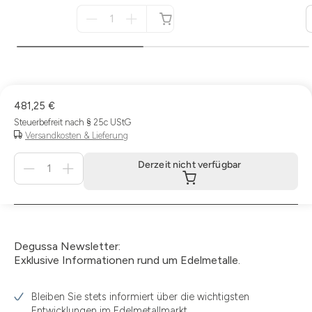
Menge
für
nicht
verfügbar
481,25 €
Steuerbefreit nach § 25c UStG
Versandkosten & Lieferung
Menge
Derzeit nicht verfügbar
für
Derzeit
nicht
verfügbar
Degussa Newsletter:
Exklusive Informationen rund um Edelmetalle.
Bleiben Sie stets informiert über die wichtigsten
Entwicklungen im Edelmetallmarkt