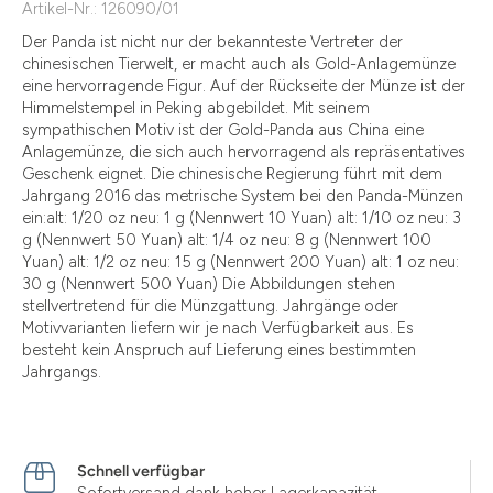
Artikel-Nr.: 126090/01
Der Panda ist nicht nur der bekannteste Vertreter der
chinesischen Tierwelt, er macht auch als Gold-Anlagemünze
eine hervorragende Figur. Auf der Rückseite der Münze ist der
Himmelstempel in Peking abgebildet. Mit seinem
sympathischen Motiv ist der Gold-Panda aus China eine
Anlagemünze, die sich auch hervorragend als repräsentatives
Geschenk eignet. Die chinesische Regierung führt mit dem
Jahrgang 2016 das metrische System bei den Panda-Münzen
ein:alt: 1/20 oz neu: 1 g (Nennwert 10 Yuan) alt: 1/10 oz neu: 3
g (Nennwert 50 Yuan) alt: 1/4 oz neu: 8 g (Nennwert 100
Yuan) alt: 1/2 oz neu: 15 g (Nennwert 200 Yuan) alt: 1 oz neu:
30 g (Nennwert 500 Yuan) Die Abbildungen stehen
stellvertretend für die Münzgattung. Jahrgänge oder
Motivvarianten liefern wir je nach Verfügbarkeit aus. Es
besteht kein Anspruch auf Lieferung eines bestimmten
Jahrgangs.
Schnell verfügbar