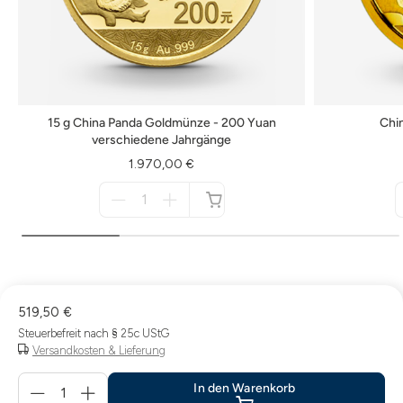
15 g China Panda Goldmünze - 200 Yuan
Chi
verschiedene Jahrgänge
1.970,00 €
Menge
für
nicht
verfügbar
519,50 €
Steuerbefreit nach § 25c UStG
Versandkosten & Lieferung
Menge
In den Warenkorb
für