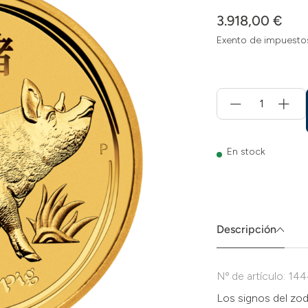
3.918,00 €
Exento de impuesto
Menge
für
Añadir
a
la
En stock
cesta
Descripción
Nº de artículo: 14
Los signos del zodí