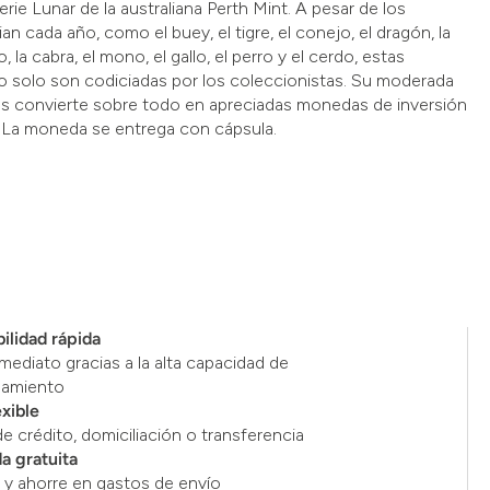
erie Lunar de la australiana Perth Mint. A pesar de los
n cada año, como el buey, el tigre, el conejo, el dragón, la
o, la cabra, el mono, el gallo, el perro y el cerdo, estas
 solo son codiciadas por los coleccionistas. Su moderada
as convierte sobre todo en apreciadas monedas de inversión
 La moneda se entrega con cápsula.
ilidad rápida
mediato gracias a la alta capacidad de
namiento
exible
de crédito, domiciliación o transferencia
a gratuita
y ahorre en gastos de envío