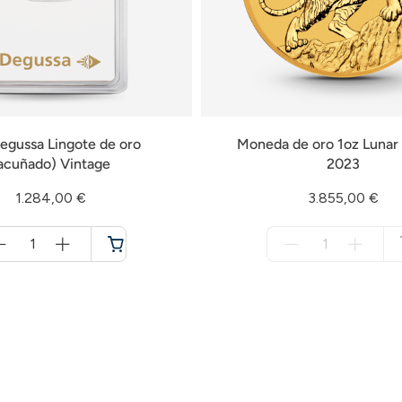
egussa Lingote de oro
Moneda de oro 1oz Lunar
acuñado) Vintage
2023
1.284,00 €
3.855,00 €
Menge
Menge
für
für
Cesta
no
de
disponible
la
compra