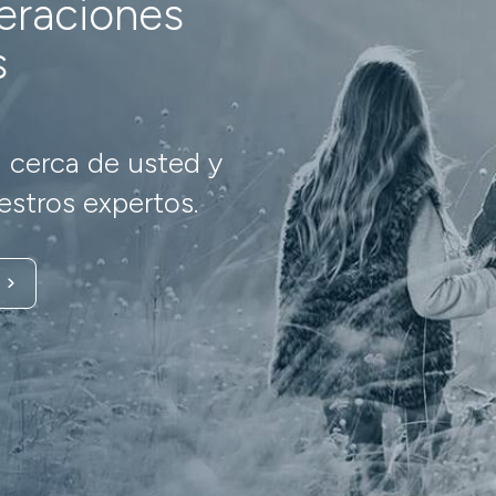
neraciones
s
 cerca de usted y
stros expertos.