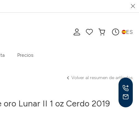
ES
ta
Precios
Volver al resumen de artículos
oro Lunar II 1 oz Cerdo 2019
Lu-V
10-1