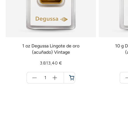
1 oz Degussa Lingote de oro
10 g D
(acuñado) Vintage
(
3.813,40 €
Menge
für
Cesta
de
la
compra