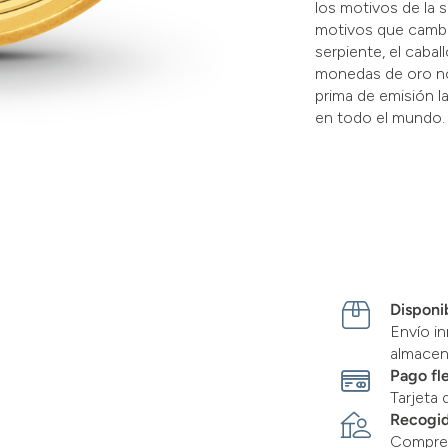
los motivos de la s
motivos que cambia
serpiente, el caball
monedas de oro no
prima de emisión l
en todo el mundo.
Disponib
Envío in
almace
Pago fl
Tarjeta 
Recogid
Compre 