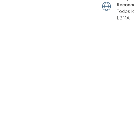
Recono
Todos l
LBMA