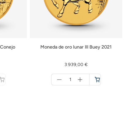
 Conejo
Moneda de oro lunar III Buey 2021
3.939,00 €
Menge
für
Cesta
de
la
compra