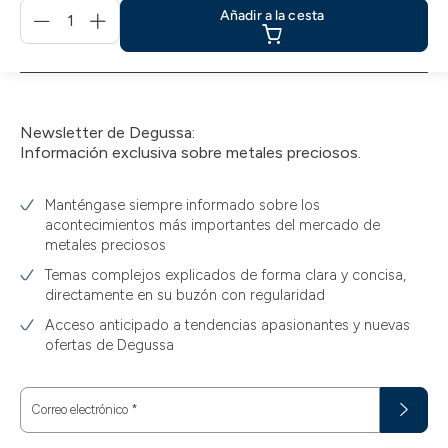
Menge
Añadir a la cesta
für
Añadir
a
la
cesta
Newsletter de Degussa:
Información exclusiva sobre metales preciosos.
Manténgase siempre informado sobre los
acontecimientos más importantes del mercado de
metales preciosos
Temas complejos explicados de forma clara y concisa,
directamente en su buzón con regularidad
Acceso anticipado a tendencias apasionantes y nuevas
ofertas de Degussa
Correo electrónico
*