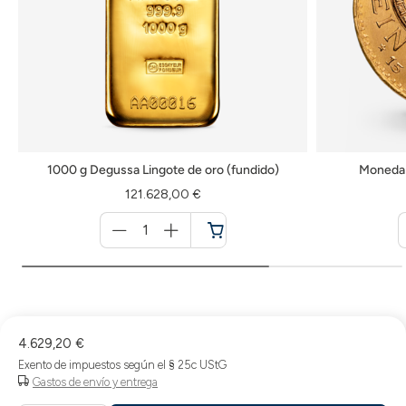
1000 g Degussa Lingote de oro (fundido)
Moneda 
121.628,00 €
Menge
für
Cesta
de
la
compra
4.629,20 €
Exento de impuestos según el § 25c UStG
Gastos de envío y entrega