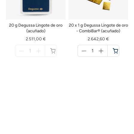
20 g Degussa Lingote de oro
20 x 1 g Degussa Lingote de oro
(acuñado)
- CombiBar® (acuñado)
2.511,00 €
2.642,60 €
Menge
Menge
für
für
no
Cesta
disponible
de
la
compra