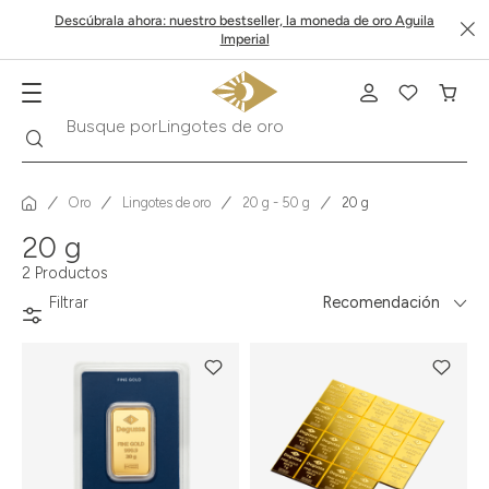
Descúbrala ahora: nuestro bestseller, la moneda de oro Aguila
Imperial
Buscar
Busque por
Lingotes de oro
Oro
Lingotes de oro
20 g - 50 g
20 g
20 g
2 Productos
Filtrar
Recomendación