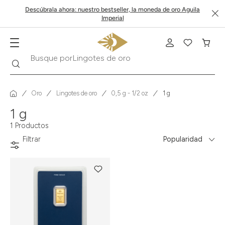
Descúbrala ahora: nuestro bestseller, la moneda de oro Aguila
Imperial
Buscar
Busque por
Lingotes de oro
Oro
Lingotes de oro
0,5 g - 1/2 oz
1 g
1 g
1 Productos
Filtrar
Popularidad