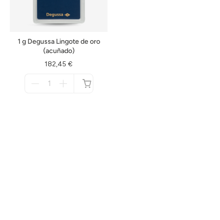
1 g Degussa Lingote de oro
(acuñado)
182,45 €
Menge
für
no
disponible