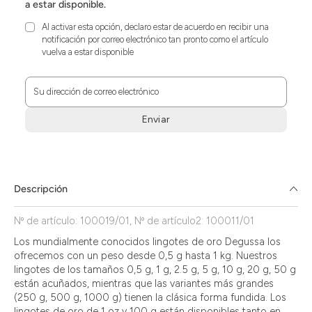
a estar disponible.
Al activar esta opción, declaro estar de acuerdo en recibir una
notificación por correo electrónico tan pronto como el artículo
vuelva a estar disponible
Su dirección de correo electrónico
Enviar
Zum
Absenden
müssen
Sie
Descripción
die
Zustimmung
Nº de artículo: 100019/01, Nº de artículo2: 100011/01
aktivieren.
Los mundialmente conocidos lingotes de oro Degussa los
ofrecemos con un peso desde 0,5 g hasta 1 kg. Nuestros
lingotes de los tamaños 0,5 g, 1 g, 2.5 g, 5 g, 10 g, 20 g, 50 g
están acuñados, mientras que las variantes más grandes
(250 g, 500 g, 1000 g) tienen la clásica forma fundida. Los
lingotes de oro de 1 oz y 100 g están disponibles tanto en