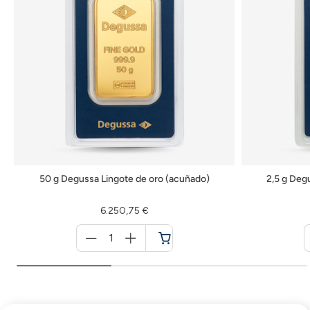
50 g Degussa Lingote de oro (acuñado)
2,5 g Deg
6.250,75 €
Menge
für
Cesta
de
la
compra