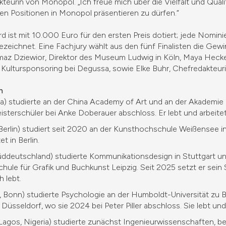
kteurin von Monopol. „Ich freue mich über die Vielfalt und Qual
ten Positionen in Monopol präsentieren zu dürfen.“
ist mit 10.000 Euro für den ersten Preis dotiert; jede Nominie
ezeichnet. Eine Fachjury wählt aus den fünf Finalisten die Ge
lmaz Dziewior, Direktor des Museum Ludwig in Köln, Maya Heck
 Kultursponsoring bei Degussa, sowie Elke Buhr, Chefredakteu
n
a) studierte an der China Academy of Art und an der Akademie
sterschüler bei Anke Doberauer abschloss. Er lebt und arbeite
 Berlin) studiert seit 2020 an der Kunsthochschule Weißensee in
t in Berlin.
üddeutschland) studierte Kommunikationsdesign in Stuttgart un
ule für Grafik und Buchkunst Leipzig. Seit 2025 setzt er sein 
h lebt.
 Bonn) studierte Psychologie an der Humboldt-Universität zu Be
üsseldorf, wo sie 2024 bei Peter Piller abschloss. Sie lebt und 
agos, Nigeria) studierte zunächst Ingenieurwissenschaften, be