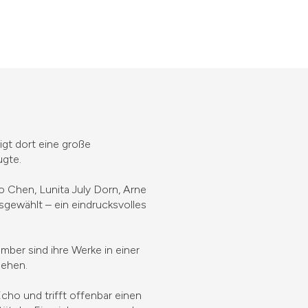
igt dort eine große
ugte.
o Chen, Lunita July Dorn, Arne
ewählt – ein eindrucksvolles
ber sind ihre Werke in einer
sehen.
ho und trifft offenbar einen