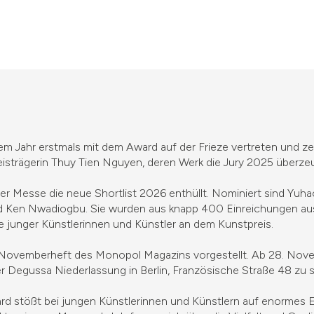
em Jahr erstmals mit dem Award auf der Frieze vertreten und ze
reisträgerin Thuy Tien Nguyen, deren Werk die Jury 2025 überze
r Messe die neue Shortlist 2026 enthüllt. Nominiert sind Yuha
 Ken Nwadiogbu. Sie wurden aus knapp 400 Einreichungen ausg
e junger Künstlerinnen und Künstler an dem Kunstpreis.
 Novemberheft des Monopol Magazins vorgestellt. Ab 28. Novem
 Degussa Niederlassung in Berlin, Französische Straße 48 zu 
d stößt bei jungen Künstlerinnen und Künstlern auf enormes Ec