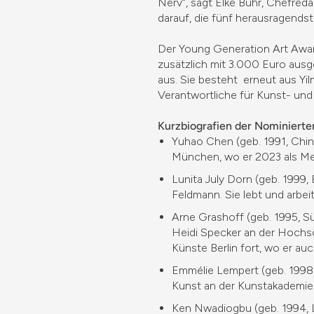
Nerv“, sagt Elke Buhr, Chefreda
darauf, die fünf herausragends
Der Young Generation Art Award 
zusätzlich mit 3.000 Euro ausg
aus. Sie besteht erneut aus Yi
Verantwortliche für Kunst- und
Kurzbiografien der Nominierte
Yuhao Chen (geb. 1991, Chin
München, wo er 2023 als Mei
Lunita July Dorn (geb. 1999,
Feldmann. Sie lebt und arbeite
Arne Grashoff (geb. 1995, S
Heidi Specker an der Hochsch
Künste Berlin fort, wo er auc
Emmélie Lempert (geb. 1998,
Kunst an der Kunstakademie D
Ken Nwadiogbu (geb. 1994, L