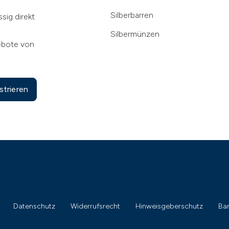
Silberbarren
sig direkt
Silbermünzen
ebote von
strieren
Datenschutz
Widerrufsrecht
Hinweisgeberschutz
Bar