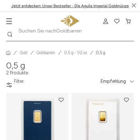
Jetzt entdecken: Unser Bestseller - Die Aguila Imperial Goldmünze
Suche
Suchen Sie nach
Goldbarren
Gold
Goldbarren
0,5 g - 1/2 oz
0,5 g
0,5 g
2 Produkte
Filter
Empfehlung