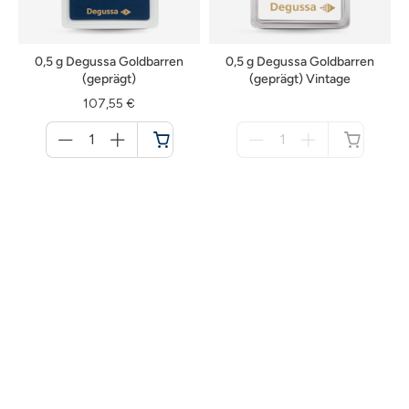
0,5 g Degussa Goldbarren
0,5 g Degussa Goldbarren
(geprägt)
(geprägt) Vintage
107,55 €
Menge
Menge
für
für
Warenkorb
nicht
verfügbar