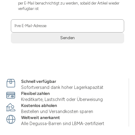
per E-Mail benachrichtigt zu werden, sobald der Artikel wieder
verfügbar ist
Ihre E-Mail-Adresse
Senden
Zum
Absenden
müssen
Sie
die
Zustimmung
Schnell verfügbar
aktivieren.
Sofortversand dank hoher Lagerkapazität
Flexibel zahlen
Kreditkarte, Lastschrift oder Überweisung
Kostenlos abholen
Bestellen und Versandkosten sparen
Weltweit anerkannt
Alle Degussa-Barren sind LBMA-zertifiziert