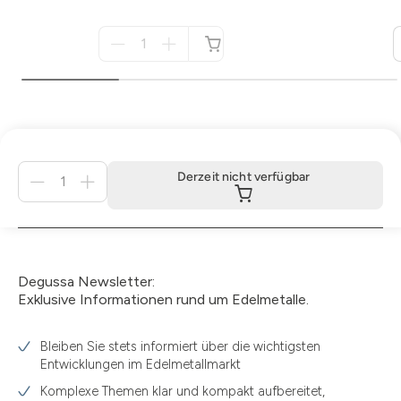
Menge
für
nicht
verfügbar
Menge
Derzeit nicht verfügbar
für
Derzeit
nicht
verfügbar
Degussa Newsletter:
Exklusive Informationen rund um Edelmetalle.
Bleiben Sie stets informiert über die wichtigsten
Entwicklungen im Edelmetallmarkt
Komplexe Themen klar und kompakt aufbereitet,