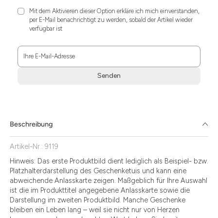
Mit dem Aktivieren dieser Option erkläre ich mich einverstanden,
per E-Mail benachrichtigt zu werden, sobald der Artikel wieder
verfügbar ist
Ihre E-Mail-Adresse
Senden
Zum
Absenden
müssen
Sie
Beschreibung
die
Zustimmung
Artikel-Nr.: 9119
aktivieren.
Hinweis: Das erste Produktbild dient lediglich als Beispiel- bzw.
Platzhalterdarstellung des Geschenketuis und kann eine
abweichende Anlasskarte zeigen. Maßgeblich für Ihre Auswahl
ist die im Produkttitel angegebene Anlasskarte sowie die
Darstellung im zweiten Produktbild. Manche Geschenke
bleiben ein Leben lang – weil sie nicht nur von Herzen