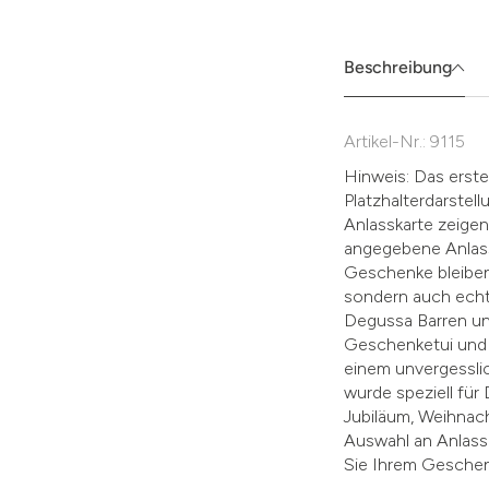
müssen
Sie
die
Beschreibung
Zustimmung
aktivieren.
Artikel-Nr.: 9115
Hinweis: Das erste 
Platzhalterdarste
Anlasskarte zeigen.
angegebene Anlass
Geschenke bleiben
sondern auch echt
Degussa Barren un
Geschenketui und 
einem unvergessli
wurde speziell fü
Jubiläum, Weihnach
Auswahl an Anlassk
Sie Ihrem Geschenk