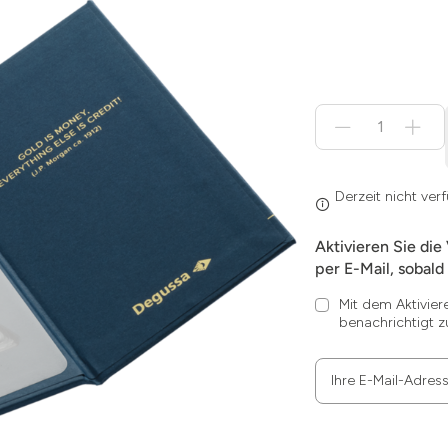
Menge
für
Derzeit
nicht
verfügbar
Derzeit nicht ver
Aktivieren Sie die
per E-Mail, sobald 
Mit dem Aktivier
benachrichtigt z
Ihre E-Mail-Adres
Zum
Absenden