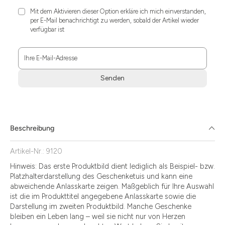
Mit dem Aktivieren dieser Option erkläre ich mich einverstanden,
per E-Mail benachrichtigt zu werden, sobald der Artikel wieder
verfügbar ist
Ihre E-Mail-Adresse
Senden
Zum
Absenden
müssen
Sie
Beschreibung
die
Zustimmung
Artikel-Nr.: 9120
aktivieren.
Hinweis: Das erste Produktbild dient lediglich als Beispiel- bzw.
Platzhalterdarstellung des Geschenketuis und kann eine
abweichende Anlasskarte zeigen. Maßgeblich für Ihre Auswahl
ist die im Produkttitel angegebene Anlasskarte sowie die
Darstellung im zweiten Produktbild. Manche Geschenke
bleiben ein Leben lang – weil sie nicht nur von Herzen