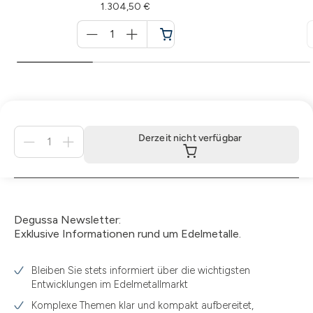
1.304,50 €
Menge
für
Warenkorb
Menge
Derzeit nicht verfügbar
für
Derzeit
nicht
verfügbar
Degussa Newsletter:
Exklusive Informationen rund um Edelmetalle.
Bleiben Sie stets informiert über die wichtigsten
Entwicklungen im Edelmetallmarkt
Komplexe Themen klar und kompakt aufbereitet,