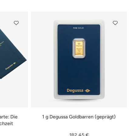
rte: Die
1 g Degussa Goldbarren (geprägt)
chzeit
182,45 €