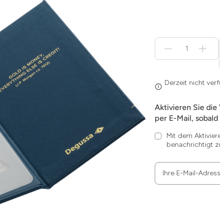
Menge
für
Derzeit
nicht
verfügbar
Derzeit nicht ver
Aktivieren Sie die
per E-Mail, sobald 
Mit dem Aktivier
benachrichtigt z
Ihre E-Mail-Adres
Zum
Absenden
müssen