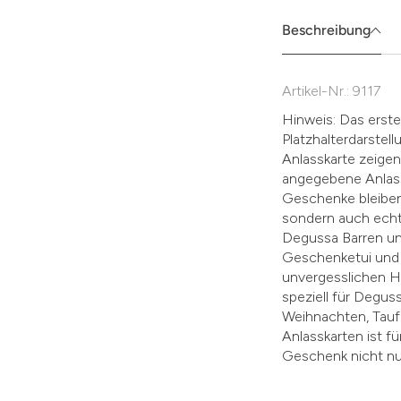
Sie
die
Beschreibung
Zustimmung
aktivieren.
Artikel-Nr.: 9117
Hinweis: Das erste 
Platzhalterdarste
Anlasskarte zeigen.
angegebene Anlass
Geschenke bleiben
sondern auch echt
Degussa Barren un
Geschenketui und d
unvergesslichen H
speziell für Degus
Weihnachten, Taufe
Anlasskarten ist f
Geschenk nicht nur