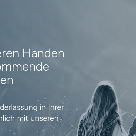
heren Händen
 kommende
nen
erlassung in Ihrer
lich mit unseren