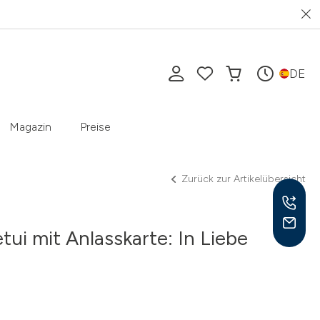
DE
Magazin
Preise
Zurück zur Artikelübersicht
ui mit Anlasskarte: In Liebe
Mo-F
10-1