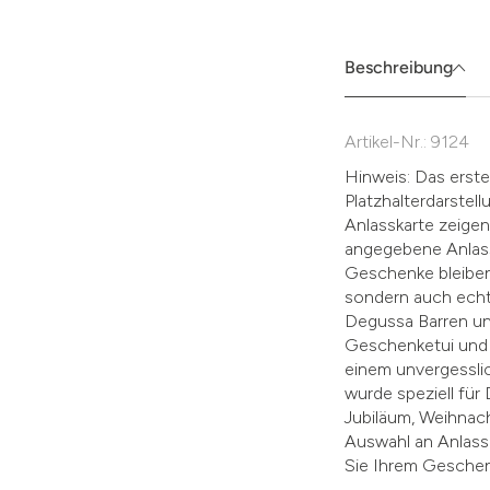
müssen
Sie
die
Beschreibung
Zustimmung
aktivieren.
Artikel-Nr.: 9124
Hinweis: Das erste 
Platzhalterdarste
Anlasskarte zeigen.
angegebene Anlass
Geschenke bleiben
sondern auch echt
Degussa Barren un
Geschenketui und 
einem unvergessli
wurde speziell fü
Jubiläum, Weihnach
Auswahl an Anlassk
Sie Ihrem Geschenk