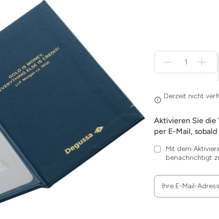
Menge
für
Derzeit
nicht
verfügbar
Derzeit nicht ver
Aktivieren Sie die
per E-Mail, sobald 
Mit dem Aktivier
benachrichtigt z
Ihre E-Mail-Adres
Zum
Absenden