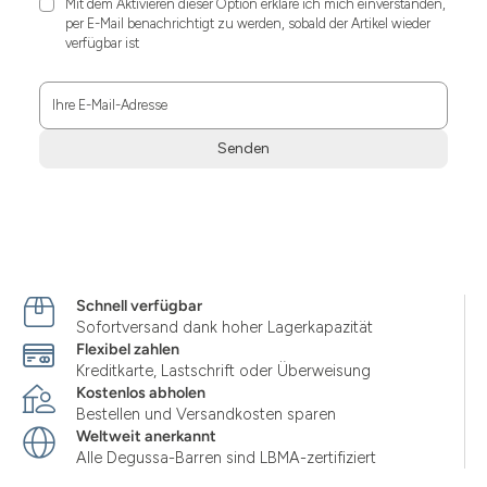
Mit dem Aktivieren dieser Option erkläre ich mich einverstanden,
per E-Mail benachrichtigt zu werden, sobald der Artikel wieder
verfügbar ist
Ihre E-Mail-Adresse
Senden
Zum
Absenden
müssen
Sie
die
Zustimmung
Schnell verfügbar
aktivieren.
Sofortversand dank hoher Lagerkapazität
Flexibel zahlen
Kreditkarte, Lastschrift oder Überweisung
Kostenlos abholen
Bestellen und Versandkosten sparen
Weltweit anerkannt
Alle Degussa-Barren sind LBMA-zertifiziert