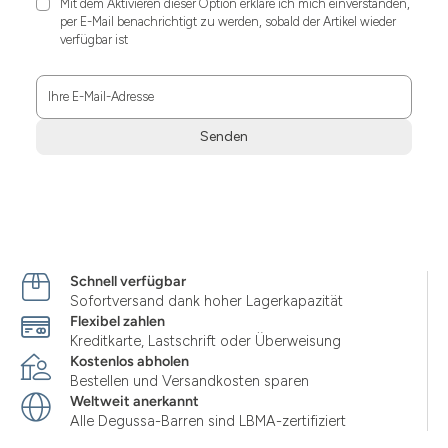
Mit dem Aktivieren dieser Option erkläre ich mich einverstanden,
per E-Mail benachrichtigt zu werden, sobald der Artikel wieder
verfügbar ist
Ihre E-Mail-Adresse
Senden
Zum
Absenden
müssen
Sie
die
Zustimmung
Schnell verfügbar
aktivieren.
Sofortversand dank hoher Lagerkapazität
Flexibel zahlen
Kreditkarte, Lastschrift oder Überweisung
Kostenlos abholen
Bestellen und Versandkosten sparen
Weltweit anerkannt
Alle Degussa-Barren sind LBMA-zertifiziert