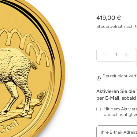
419,00 €
Steuerbefreit nach 
Menge
für
Derzeit
nicht
verfügbar
Derzeit nicht ver
Aktivieren Sie die
per E-Mail, sobald 
Mit dem Aktivier
benachrichtigt z
Ihre E-Mail-Adres