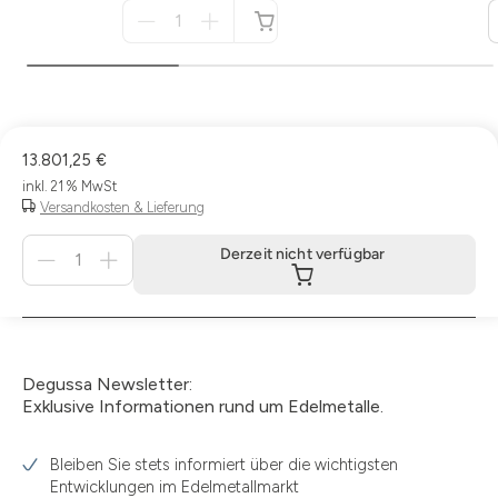
Menge
für
nicht
verfügbar
13.801,25 €
inkl. 21 % MwSt
Versandkosten & Lieferung
Menge
Derzeit nicht verfügbar
für
Derzeit
nicht
verfügbar
Degussa Newsletter:
Exklusive Informationen rund um Edelmetalle.
Bleiben Sie stets informiert über die wichtigsten
Entwicklungen im Edelmetallmarkt