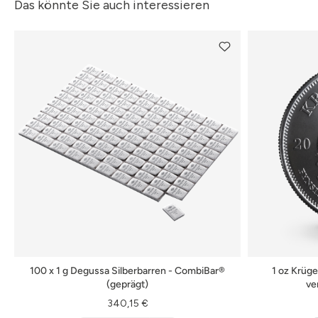
Das könnte Sie auch interessieren
100 x 1 g Degussa Silberbarren - CombiBar®
1 oz Krüge
(geprägt)
ve
340,15 €