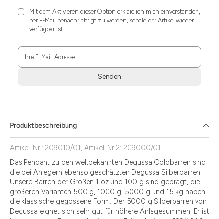
Mit dem Aktivieren dieser Option erkläre ich mich einverstanden,
per E-Mail benachrichtigt zu werden, sobald der Artikel wieder
verfügbar ist
Ihre E-Mail-Adresse
Senden
Zum
Absenden
müssen
Sie
Produktbeschreibung
die
Zustimmung
Artikel-Nr.: 209010/01, Artikel-Nr.2: 209000/01
aktivieren.
Das Pendant zu den weltbekannten Degussa Goldbarren sind
die bei Anlegern ebenso geschätzten Degussa Silberbarren.
Unsere Barren der Größen 1 oz und 100 g sind geprägt, die
größeren Varianten 500 g, 1000 g, 5000 g und 15 kg haben
die klassische gegossene Form. Der 5000 g Silberbarren von
Degussa eignet sich sehr gut für höhere Anlagesummen. Er ist