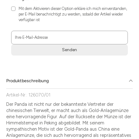
Mit dem Aktivieren dieser Option erkläre ich mich einverstanden,
per E-Mail benachrichtigt zu werden, sobald der Artikel wieder
verfügbar ist
Ihre E-Mail-Adresse
Senden
Zum
Absenden
müssen
Sie
Produktbeschreibung
die
Zustimmung
Artikel-Nr.: 126070/01
aktivieren.
Der Panda ist nicht nur der bekannteste Vertreter der
chinesischen Tierwelt, er macht auch als Gold-Anlagemünze
eine hervorragende Figur. Auf der Rückseite der Münze ist der
Himmelstempel in Peking abgebildet. Mit seinem
sympathischen Motiv ist der Gold-Panda aus China eine
Anlagemünze, die sich auch hervorragend als repräsentatives