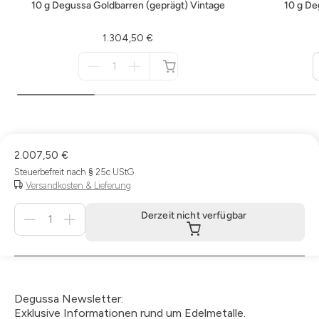
10 g Degussa Goldbarren (geprägt) Vintage
10 g De
1.304,50 €
Menge
für
nicht
verfügbar
2.007,50 €
Steuerbefreit nach § 25c UStG
Versandkosten & Lieferung
Menge
Derzeit nicht verfügbar
für
Derzeit
nicht
verfügbar
Degussa Newsletter:
Exklusive Informationen rund um Edelmetalle.