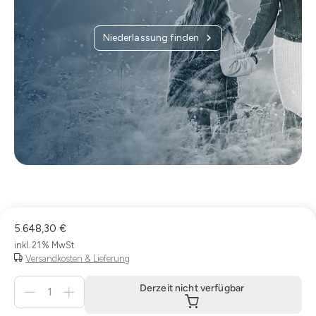
Niederlassung finden
5.648,30 €
inkl. 21 % MwSt
Versandkosten & Lieferung
Menge
Derzeit nicht verfügbar
für
Derzeit