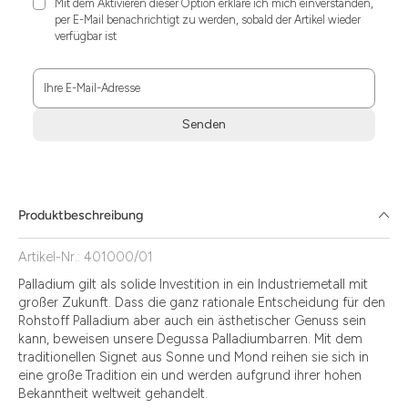
Mit dem Aktivieren dieser Option erkläre ich mich einverstanden,
per E-Mail benachrichtigt zu werden, sobald der Artikel wieder
verfügbar ist
Ihre E-Mail-Adresse
Senden
Zum
Absenden
müssen
Sie
Produktbeschreibung
die
Zustimmung
Artikel-Nr.: 401000/01
aktivieren.
Palladium gilt als solide Investition in ein Industriemetall mit
großer Zukunft. Dass die ganz rationale Entscheidung für den
Rohstoff Palladium aber auch ein ästhetischer Genuss sein
kann, beweisen unsere Degussa Palladiumbarren. Mit dem
traditionellen Signet aus Sonne und Mond reihen sie sich in
eine große Tradition ein und werden aufgrund ihrer hohen
Bekanntheit weltweit gehandelt.