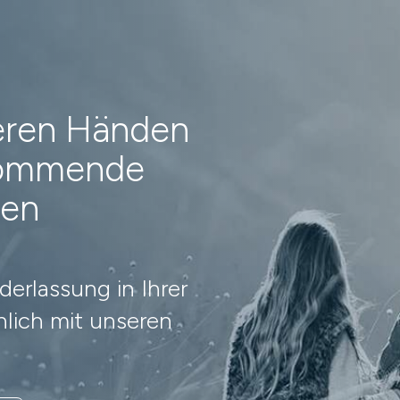
heren Händen
 kommende
nen
erlassung in Ihrer
lich mit unseren