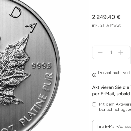
2.249,40 €
inkl. 21 % MwSt
Menge
für
Derzeit
nicht
verfügbar
Derzeit nicht ver
Aktivieren Sie die
per E-Mail, sobald 
Mit dem Aktivier
benachrichtigt z
Ihre E-Mail-Adres