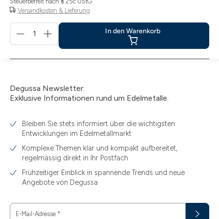
Steuerbefreit nach § 25c UStG
Versandkosten & Lieferung
Menge
In den Warenkorb
für
In
den
Warenkorb
Degussa Newsletter:
Exklusive Informationen rund um Edelmetalle.
Bleiben Sie stets informiert über die wichtigsten
Entwicklungen im Edelmetallmarkt
Komplexe Themen klar und kompakt aufbereitet,
regelmässig direkt in Ihr Postfach
Frühzeitiger Einblick in spannende Trends und neue
Angebote von Degussa
E-Mail-Adresse
*