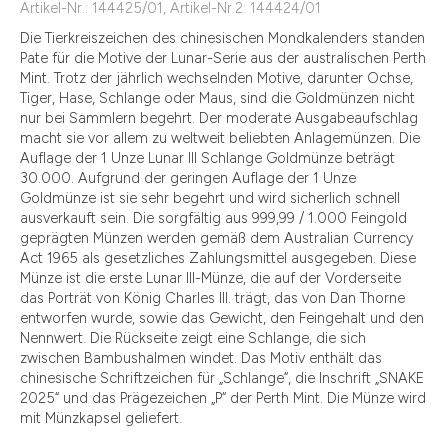
Artikel-Nr.: 144425/01, Artikel-Nr.2: 144424/01
Die Tierkreiszeichen des chinesischen Mondkalenders standen
Pate für die Motive der Lunar-Serie aus der australischen Perth
Mint. Trotz der jährlich wechselnden Motive, darunter Ochse,
Tiger, Hase, Schlange oder Maus, sind die Goldmünzen nicht
nur bei Sammlern begehrt. Der moderate Ausgabeaufschlag
macht sie vor allem zu weltweit beliebten Anlagemünzen. Die
Auflage der 1 Unze Lunar III Schlange Goldmünze beträgt
30.000. Aufgrund der geringen Auflage der 1 Unze
Goldmünze ist sie sehr begehrt und wird sicherlich schnell
ausverkauft sein. Die sorgfältig aus 999,99 / 1.000 Feingold
geprägten Münzen werden gemäß dem Australian Currency
Act 1965 als gesetzliches Zahlungsmittel ausgegeben. Diese
Münze ist die erste Lunar III-Münze, die auf der Vorderseite
das Porträt von König Charles III. trägt, das von Dan Thorne
entworfen wurde, sowie das Gewicht, den Feingehalt und den
Nennwert. Die Rückseite zeigt eine Schlange, die sich
zwischen Bambushalmen windet. Das Motiv enthält das
chinesische Schriftzeichen für „Schlange“, die Inschrift „SNAKE
2025“ und das Prägezeichen „P“ der Perth Mint. Die Münze wird
mit Münzkapsel geliefert.