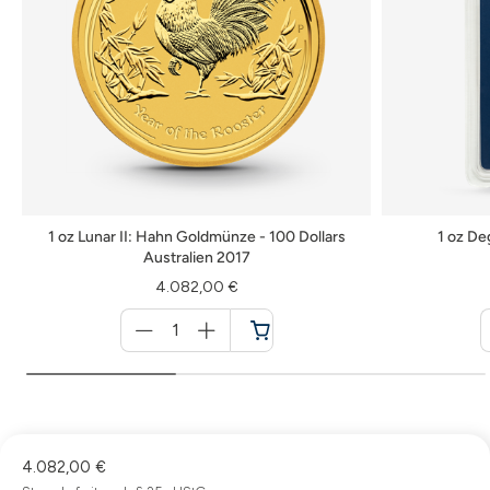
1 oz Lunar II: Hahn Goldmünze - 100 Dollars
1 oz De
Australien 2017
4.082,00 €
Menge
für
Warenkorb
4.082,00 €