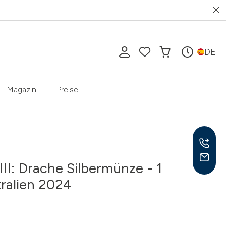
DE
Magazin
Preise
III: Drache Silbermünze - 1
tralien 2024
Mo-F
10-1