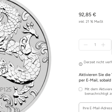
92,85 €
inkl. 21 % MwSt
Menge
für
Derzeit
nicht
verfügbar
Derzeit nicht ver
Aktivieren Sie die
per E-Mail, sobald 
Mit dem Aktivier
benachrichtigt z
Ihre E-Mail-Adres