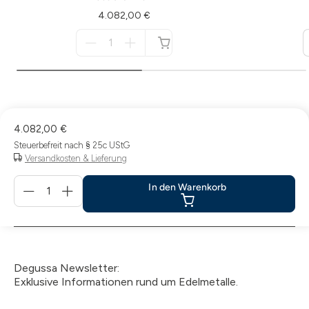
4.082,00 €
Menge
für
nicht
verfügbar
4.082,00 €
Steuerbefreit nach § 25c UStG
Versandkosten & Lieferung
Menge
In den Warenkorb
für
In
den
Warenkorb
Degussa Newsletter:
Exklusive Informationen rund um Edelmetalle.