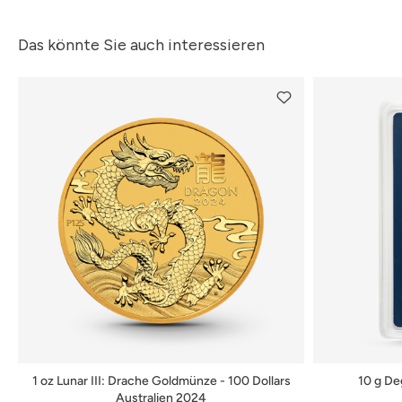
Das könnte Sie auch interessieren
1 oz Lunar III: Drache Goldmünze - 100 Dollars
10 g De
Australien 2024