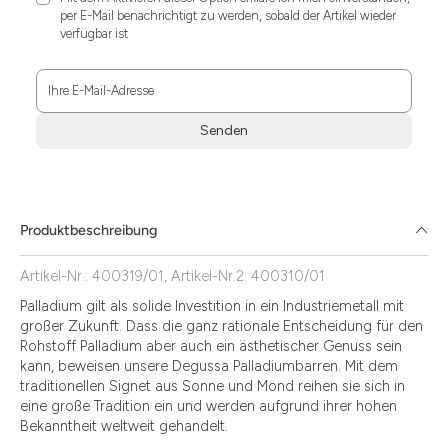
per E-Mail benachrichtigt zu werden, sobald der Artikel wieder
verfügbar ist
Ihre E-Mail-Adresse
Senden
Zum
Absenden
müssen
Sie
Produktbeschreibung
die
Zustimmung
Artikel-Nr.: 400319/01, Artikel-Nr.2: 400310/01
aktivieren.
Palladium gilt als solide Investition in ein Industriemetall mit
großer Zukunft. Dass die ganz rationale Entscheidung für den
Rohstoff Palladium aber auch ein ästhetischer Genuss sein
kann, beweisen unsere Degussa Palladiumbarren. Mit dem
traditionellen Signet aus Sonne und Mond reihen sie sich in
eine große Tradition ein und werden aufgrund ihrer hohen
Bekanntheit weltweit gehandelt.