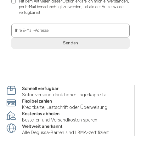
Mit dem Aktivieren dieser Option erkläre ich mich einverstanden,
per E-Mail benachrichtigt zu werden, sobald der Artikel wieder
verfügbar ist
Ihre E-Mail-Adresse
Senden
Zum
Absenden
müssen
Sie
die
Zustimmung
Schnell verfügbar
aktivieren.
Sofortversand dank hoher Lagerkapazität
Flexibel zahlen
Kreditkarte, Lastschrift oder Überweisung
Kostenlos abholen
Bestellen und Versandkosten sparen
Weltweit anerkannt
Alle Degussa-Barren sind LBMA-zertifiziert