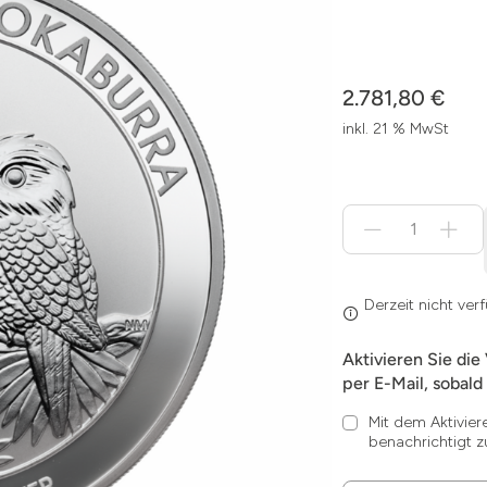
2.781,80 €
inkl. 21 % MwSt
Menge
für
Derzeit
nicht
verfügbar
Derzeit nicht ver
Aktivieren Sie die
per E-Mail, sobald 
Mit dem Aktivier
benachrichtigt z