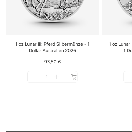
1 oz Lunar III: Pferd Silbermünze - 1
1 oz Lunar 
Dollar Australien 2026
1 Do
93,50 €
Menge
für
nicht
verfügbar