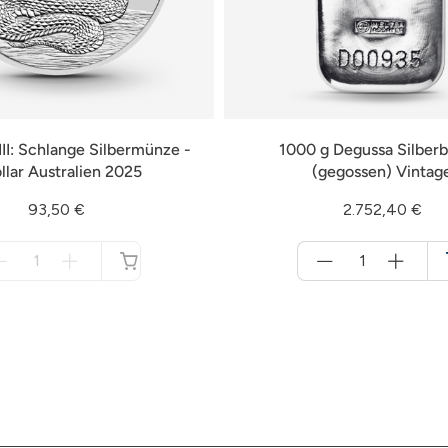
III: Schlange Silbermünze -
1000 g Degussa Silberb
llar Australien 2025
(gegossen) Vintag
93,50 €
2.752,40 €
Menge
Menge
für
für
nicht
Warenkorb
verfügbar