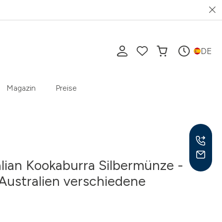
DE
Magazin
Preise
alian Kookaburra Silbermünze -
 Australien verschiedene
Mo-F
10-1