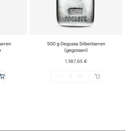
arren
500 g Degussa Silberbarren
e
(gegossen)
1.387,65 €
Menge
für
nicht
verfügbar