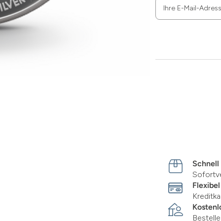
Ihre E-Mail-Adres
Zum
Absenden
müssen
Sie
die
Zustimmung
aktivieren.
Schnell
Sofortv
Flexibel
Kreditka
Kostenl
Bestell