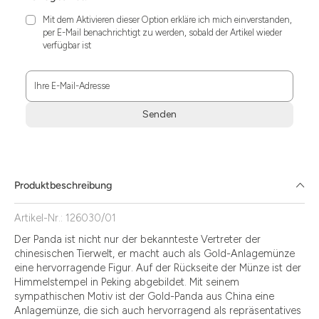
Mit dem Aktivieren dieser Option erkläre ich mich einverstanden,
per E-Mail benachrichtigt zu werden, sobald der Artikel wieder
verfügbar ist
Ihre E-Mail-Adresse
Senden
Zum
Absenden
müssen
Sie
Produktbeschreibung
die
Zustimmung
Artikel-Nr.: 126030/01
aktivieren.
Der Panda ist nicht nur der bekannteste Vertreter der
chinesischen Tierwelt, er macht auch als Gold-Anlagemünze
eine hervorragende Figur. Auf der Rückseite der Münze ist der
Himmelstempel in Peking abgebildet. Mit seinem
sympathischen Motiv ist der Gold-Panda aus China eine
Anlagemünze, die sich auch hervorragend als repräsentatives