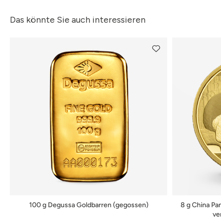
Das könnte Sie auch interessieren
100 g Degussa Goldbarren (gegossen)
8 g China Pa
ve