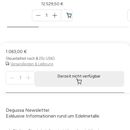
12.529,50 €
Menge
für
Warenkorb
1.063,00 €
Steuerbefreit nach § 25c UStG
Versandkosten & Lieferung
Menge
Derzeit nicht verfügbar
für
Derzeit
nicht
verfügbar
Degussa Newsletter:
Exklusive Informationen rund um Edelmetalle.