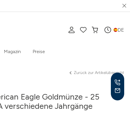
DE
Magazin
Preise
Zurück zur Artikelübersicht
rican Eagle Goldmünze - 25
SA verschiedene Jahrgänge
Mo-F
10-1