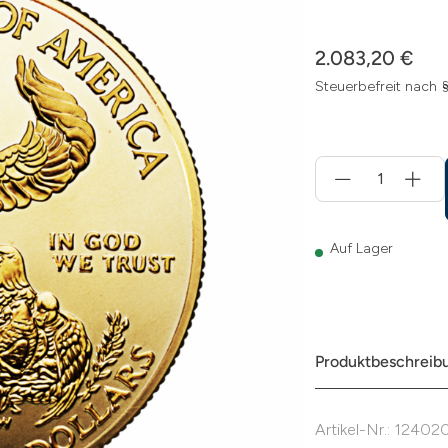
2.083,20 €
Steuerbefreit nach 
Menge
für
In
den
Warenkorb
Auf Lager
Produktbeschreib
Artikel-Nr.: 12402