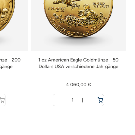
nze - 200
1 oz American Eagle Goldmünze - 50
rgänge
Dollars USA verschiedene Jahrgänge
4.060,00 €
Menge
für
Warenkorb