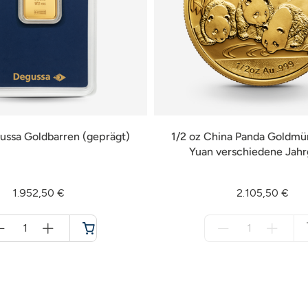
ussa Goldbarren (geprägt)
1/2 oz China Panda Goldmü
Yuan verschiedene Jah
1.952,50 €
2.105,50 €
Menge
Menge
für
für
Warenkorb
nicht
verfügbar