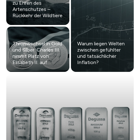
zu Ehren des
Artenschutzes –
Rückkehr der Wildtiere
Thronwechsel in Gold
Warum liegen Welten
und Silber: Charles III.
zwischen gefühlter
nimmt Platz von
und tatsächlicher
Elisabeth II. auf
Inflation?
Britannia-Münzen ein