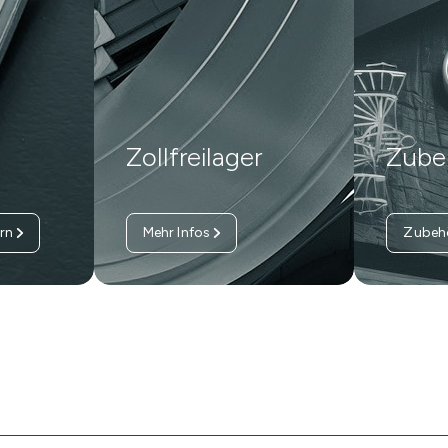
Zollfreilager
Zube
rn
Mehr Infos
Zubeh