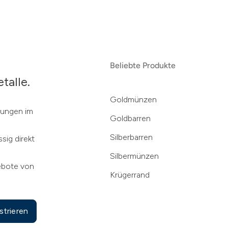
Beliebte Produkte
talle.
Goldmünzen
klungen im
Goldbarren
Silberbarren
sig direkt
Silbermünzen
ebote von
Krügerrand
strieren