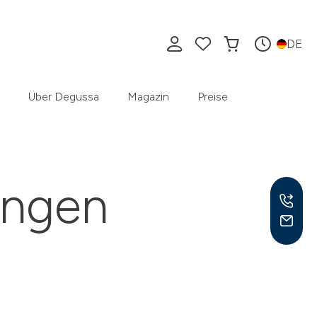
DE
Über Degussa
Magazin
Preise
ungen
Mo –
8:30