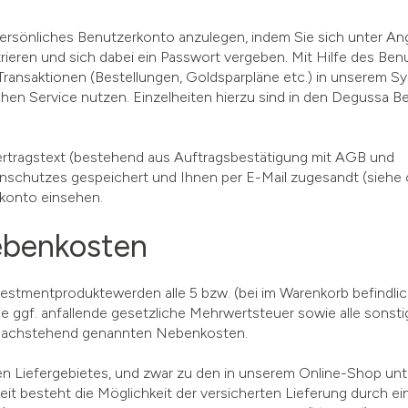
persönliches Benutzerkonto anzulegen, indem Sie sich unter An
ieren und sich dabei ein Passwort vergeben. Mit Hilfe des Be
Transaktionen (Bestellungen, Goldsparpläne etc.) in unserem S
lichen Service nutzen. Einzelheiten hierzu sind in den Degussa 
Vertragstext (bestehend aus Auftragsbestätigung mit AGB und
nschutzes gespeichert und Ihnen per E-Mail zugesandt (siehe
rkonto einsehen.
Nebenkosten
vestmentproduktewerden alle 5 bzw. (bei im Warenkorb befindli
 die ggf. anfallende gesetzliche Mehrwertsteuer sowie alle sonst
er nachstehend genannten Nebenkosten.
nnten Liefergebietes, und zwar zu den in unserem Online-Shop unt
t besteht die Möglichkeit der versicherten Lieferung durch ei