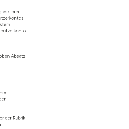
gabe Ihrer
nutzerkontos
ystem
Benutzerkonto-
 oben Absatz
chen
igen
er der Rubrik
n