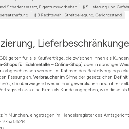
t und Schadensersatz, Eigentumsvorbehalt
§ 5 Lieferung und Gefa
sersatzhaftung
§ 8 Rechtswahl, Streitbeilegung, Gerichtsstand
fizierung, Lieferbeschränkung
) gelten für alle Kaufverträge, die zwischen Ihnen als Kunden
e-Shops für Edelmetalle – Online-Shop
) oder in sonstiger We
rs abgeschlossen werden. Im Rahmen des Bestellvorgangs erke
nden Fassung an.
Verbraucher
im Sinne der gesetzlichen Definiti
ließt, die überwiegend weder ihrer gewerblichen noch ihrer sel
Vertragsschluss eine Firma als Kunde angegeben, wird diese al
 in München, eingetragen im Handelsregister des Amtsgeric
E 275313528.
egen: