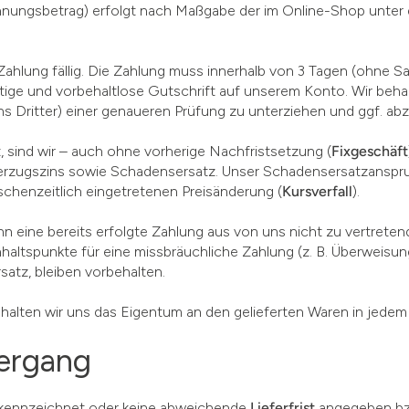
nungsbetrag) erfolgt nach Maßgabe der im Online-Shop unter 
 Zahlung fällig. Die Zahlung muss innerhalb von 3 Tagen (ohne 
ige und vorbehaltlose Gutschrift auf unserem Konto. Wir behal
s Dritter) einer genaueren Prüfung zu unterziehen und ggf. ab
it, sind wir – auch ohne vorherige Nachfristsetzung (
Fixgeschäft
Verzugszins sowie Schadensersatz. Unser Schadensersatzanspr
schenzeitlich eingetretenen Preisänderung (
Kursverfall
).
enn eine bereits erfolgte Zahlung aus von uns nicht zu vertret
nhaltspunkte für eine missbräuchliche Zahlung (z. B. Überweisu
satz, bleiben vorbehalten.
alten wir uns das Eigentum an den gelieferten Waren in jedem 
bergang
ekennzeichnet oder keine abweichende
Lieferfrist
angegeben bzw