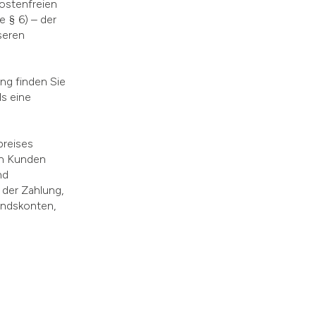
kostenfreien
e § 6) – der
seren
ung finden Sie
s eine
preises
en Kunden
nd
der Zahlung,
andskonten,