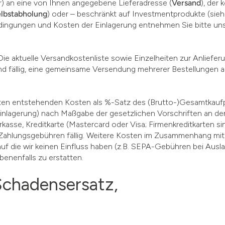
r) an eine von Ihnen angegebene Lieferadresse (
Versand
), der 
lbstabholung
) oder – beschränkt auf Investmentprodukte (sieh
edingungen und Kosten der Einlagerung entnehmen Sie bitte un
 Die aktuelle Versandkostenliste sowie Einzelheiten zur Anliefer
d fällig, eine gemeinsame Versendung mehrerer Bestellungen al
arten entstehenden Kosten als %-Satz des (Brutto-)Gesamtkauf
r Einlagerung) nach Maßgabe der gesetzlichen Vorschriften an d
kasse, Kreditkarte (Mastercard oder Visa; Firmenkreditkarten si
Zahlungsgebühren fällig. Weitere Kosten im Zusammenhang mit 
auf die wir keinen Einfluss haben (z.B. SEPA-Gebühren bei Ausl
enenfalls zu erstatten.
Schadensersatz,