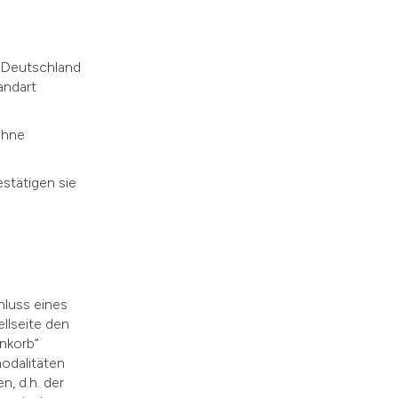
 Deutschland
andart
ohne
estätigen sie
hluss eines
llseite den
enkorb“
odalitäten
, d.h. der