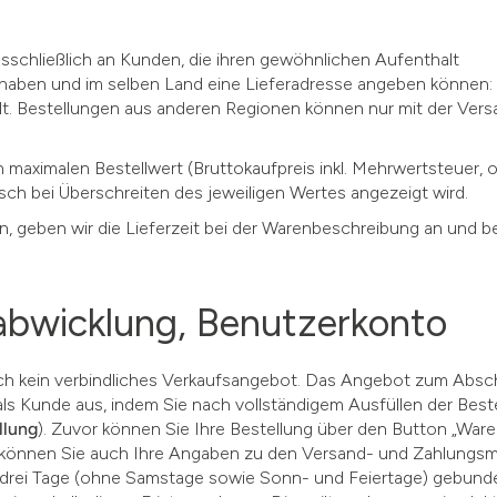
sschließlich an Kunden, die ihren gewöhnlichen Aufenthalt
haben und im selben Land eine Lieferadresse angeben können:
ylt. Bestellungen aus anderen Regionen können nur mit der Vers
n maximalen Bestellwert (Bruttokaufpreis inkl. Mehrwertsteuer, 
ch bei Überschreiten des jeweiligen Wertes angezeigt wird.
in, geben wir die Lieferzeit bei der Warenbeschreibung an und b
labwicklung, Benutzerkonto
ch kein verbindliches Verkaufsangebot. Das Angebot zum Absc
ls Kunde aus, indem Sie nach vollständigem Ausfüllen der Beste
llung
). Zuvor können Sie Ihre Bestellung über den Button „War
g können Sie auch Ihre Angaben zu den Versand- und Zahlungsm
 drei Tage (ohne Samstage sowie Sonn- und Feiertage) gebunden