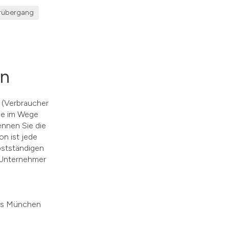
hrübergang
en
 (Verbraucher
ise im Wege
nnen Sie die
on ist jede
bstständigen
s Unternehmer
hts München