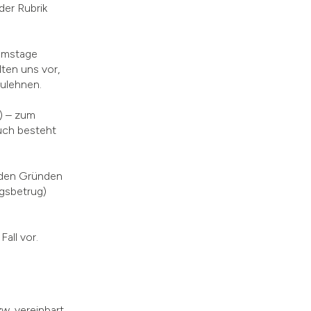
der Rubrik
Samstage
ten uns vor,
zulehnen.
) – zum
uch besteht
enden Gründen
ngsbetrug)
Fall vor
.
. vereinbart