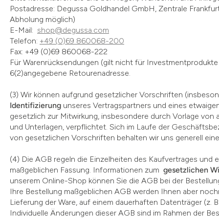
Postadresse: Degussa Goldhandel GmbH, Zentrale Frankfurt, 
Abholung möglich)
E-Mail:
shop@degussa.com
Telefon:
+49 (0)69 860068-200
Fax: +49 (0)69 860068-222
Für Warenrücksendungen (gilt nicht für Investmentprodukte un
6(2)angegebene Retourenadresse.
(3) Wir können aufgrund gesetzlicher Vorschriften (insbes
Identifizierung
unseres Vertragspartners und eines etwaigen w
gesetzlich zur Mitwirkung, insbesondere durch Vorlage vo
und Unterlagen, verpflichtet. Sich im Laufe der Geschäfts
von gesetzlichen Vorschriften behalten wir uns generell ei
(4) Die AGB regeln die Einzelheiten des Kaufvertrages und e
maßgeblichen Fassung. Informationen zum
gesetzlichen W
unserem Online-Shop können Sie die AGB bei der Bestellung
Ihre Bestellung maßgeblichen AGB werden Ihnen aber nochm
Lieferung der Ware, auf einem dauerhaften Datenträger (z. 
Individuelle Änderungen dieser AGB sind im Rahmen der Bes