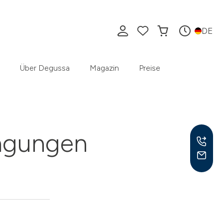
DE
Über Degussa
Magazin
Preise
ingungen
Mo –
8:30