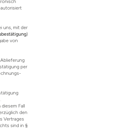
tronisch
utorisiert
 uns, mit der
sbestätigung
)
gabe von
 Ablieferung
stätigung per
 Rechnungs-
stätigung
.
 diesem Fall
erzüglich den
es Vertrages
hts sind in §