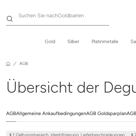
Suche
Suchen Sie nach
Krügerrand
Gold
Silber
Platinmetalle
Sa
AGB
Übersicht der Deg
AGB
Allgemeine Ankaufbedingungen
AGB Goldsparplan
AGB
§ 1 Geltungsbereich, Identifizierung, Lieferbeschränkungen
§ 