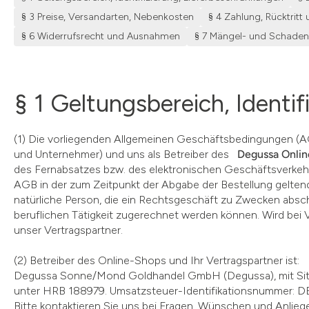
§ 3 Preise, Versandarten, Nebenkosten
§ 4 Zahlung, Rücktrit
§ 6 Widerrufsrecht und Ausnahmen
§ 7 Mängel- und Schaden
§ 1 Geltungsbereich, Identi
(1) Die vorliegenden Allgemeinen Geschäftsbedingungen (AGB
und Unternehmer) und uns als Betreiber des
Degussa Onlin
des Fernabsatzes bzw. des elektronischen Geschäftsverkeh
AGB in der zum Zeitpunkt der Abgabe der Bestellung gelte
natürliche Person, die ein Rechtsgeschäft zu Zwecken absch
beruflichen Tätigkeit zugerechnet werden können. Wird bei 
unser Vertragspartner.
(2) Betreiber des Online-Shops und Ihr Vertragspartner ist:
Degussa Sonne/Mond Goldhandel GmbH (Degussa), mit Sitz
unter HRB 188979. Umsatzsteuer-Identifikationsnummer: D
Bitte kontaktieren Sie uns bei Fragen, Wünschen und Anli