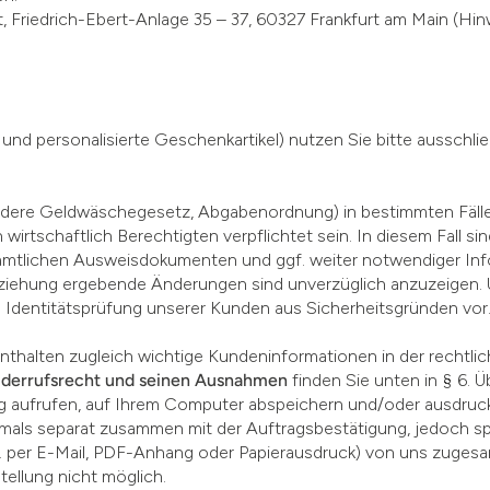
Friedrich-Ebert-Anlage 35 – 37, 60327 Frankfurt am Main (Hin
d personalisierte Geschenkartikel) nutzen Sie bitte ausschließ
ondere Geldwäschegesetz, Abgabenordnung) in bestimmten Fäll
irtschaftlich Berechtigten verpflichtet sein. In diesem Fall sin
n amtlichen Ausweisdokumenten und ggf. weiter notwendiger In
beziehung ergebende Änderungen sind unverzüglich anzuzeigen.
ne Identitätsprüfung unserer Kunden aus Sicherheitsgründen vor
nthalten zugleich wichtige Kundeninformationen in der rechtlic
iderrufsrecht und seinen Ausnahmen
finden Sie unten in § 6. Üb
 aufrufen, auf Ihrem Computer abspeichern und/oder ausdruck
als separat zusammen mit der Auftragsbestätigung, jedoch sp
B. per E-Mail, PDF-Anhang oder Papierausdruck) von uns zugesa
tellung nicht möglich.