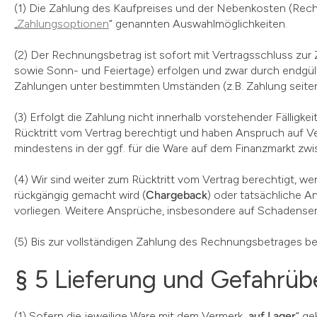
(1) Die Zahlung des Kaufpreises und der Nebenkosten (Rech
„
Zahlungsoptionen
“ genannten Auswahlmöglichkeiten.
(2) Der Rechnungsbetrag ist sofort mit Vertragsschluss zur
sowie Sonn- und Feiertage) erfolgen und zwar durch endgült
Zahlungen unter bestimmten Umständen (z.B. Zahlung seiten
(3) Erfolgt die Zahlung nicht innerhalb vorstehender Fälligke
Rücktritt vom Vertrag berechtigt und haben Anspruch auf 
mindestens in der ggf. für die Ware auf dem Finanzmarkt zwi
(4) Wir sind weiter zum Rücktritt vom Vertrag berechtigt, w
rückgängig gemacht wird (
Chargeback
) oder tatsächliche A
vorliegen. Weitere Ansprüche, insbesondere auf Schadenser
(5) Bis zur vollständigen Zahlung des Rechnungsbetrages beh
§ 5 Lieferung und Gefahrü
(1) Sofern die jeweilige Ware mit dem Vermerk „
auf Lager
“ g