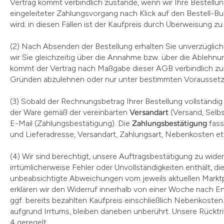
Vertrag kommt verbindlich zustande, wenn wir Ihre Bestellung
eingeleiteter Zahlungsvorgang nach Klick auf den Bestell-B
wird; in diesen Fällen ist der Kaufpreis durch Überweisung z
(2) Nach Absenden der Bestellung erhalten Sie unverzüglich 
wir Sie gleichzeitig über die Annahme bzw. über die Ablehnun
kommt der Vertrag nach Maßgabe dieser AGB verbindlich zu
Gründen abzulehnen oder nur unter bestimmten Voraussetzu
(3) Sobald der Rechnungsbetrag Ihrer Bestellung vollständig
der Ware gemäß der vereinbarten
Versandart
(Versand, Selbs
E-Mail (Zahlungsbestätigung). Die
Zahlungsbestätigung
fass
und Lieferadresse, Versandart, Zahlungsart, Nebenkosten e
(4) Wir sind berechtigt, unsere Auftragsbestätigung zu wid
irrtümlicherweise Fehler oder Unvollständigkeiten enthält, di
unbeabsichtigte Abweichungen vom jeweils aktuellen Marktpr
erklären wir den Widerruf innerhalb von einer Woche nach En
ggf. bereits bezahlten Kaufpreis einschließlich Nebenkoste
aufgrund Irrtums, bleiben daneben unberührt. Unsere Rücktr
4 geregelt.