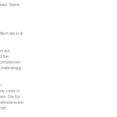
weis: Keine
lich die in §
en zur
d Sie
formationen
 Unabhängig
.
h
er Links in
en. Die für
ätestens bei
ndt.