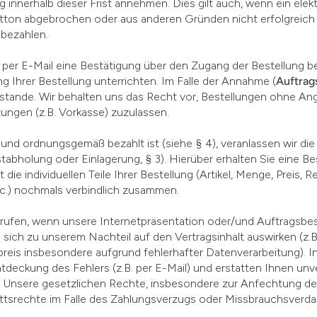
 innerhalb dieser Frist annehmen. Dies gilt auch, wenn ein elek
utton abgebrochen oder aus anderen Gründen nicht erfolgreich a
u bezahlen.
per E-Mail eine Bestätigung über den Zugang der Bestellung bei
g Ihrer Bestellung unterrichten. Im Falle der Annahme (
Auftrag
stande. Wir behalten uns das Recht vor, Bestellungen ohne An
ngen (z.B. Vorkasse) zuzulassen.
 und ordnungsgemäß bezahlt ist (siehe § 4), veranlassen wir die
tabholung oder Einlagerung, § 3). Hierüber erhalten Sie eine Be
t die individuellen Teile Ihrer Bestellung (Artikel, Menge, Preis,
tc.) nochmals verbindlich zusammen.
errufen, wenn unsere Internetpräsentation oder/und Auftragsbe
e sich zu unserem Nachteil auf den Vertragsinhalt auswirken (z.B
eis insbesondere aufgrund fehlerhafter Datenverarbeitung). In
tdeckung des Fehlers (z.B. per E-Mail) und erstatten Ihnen unv
n. Unsere gesetzlichen Rechte, insbesondere zur Anfechtung d
ittsrechte im Falle des Zahlungsverzugs oder Missbrauchsverdac